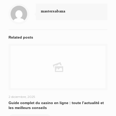
mastersabana
Related posts
2 diciembre, 2025
Guide complet du casino en ligne : toute l’actualité et
les meilleurs conseils