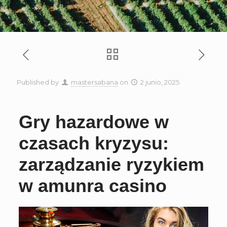
Published by
mastersabana
on
2 junio, 2025
Gry hazardowe w
czasach kryzysu:
zarządzanie ryzykiem
w amunra casino