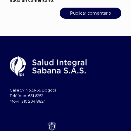
haga un comentario.
Calle 97 No.51-56 Bogotá
Teléfono: 631 6252
Móvil: 310 204 8824