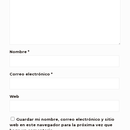
Nombre
*
Correo electrónico
*
Web
Guardar mi nombre, correo electrónico y sitio
web en este navegador para la próxima vez que